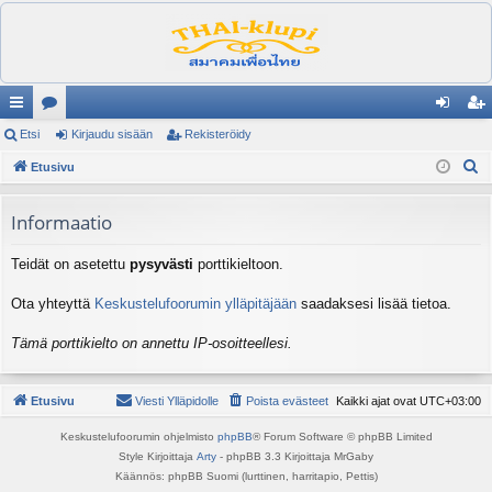
ik
Etsi
es
Kirjaudu sisään
Rekisteröidy
irj
ek
E
ali
Etusivu
ku
au
ist
t
nk
st
du
er
s
Informaatio
it
el
si
öi
i
Teidät on asetettu
pysyvästi
porttikieltoon.
ua
sä
dy
lu
än
Ota yhteyttä
Keskustelufoorumin ylläpitäjään
saadaksesi lisää tietoa.
ee
Tämä porttikielto on annettu IP-osoitteellesi.
t
Etusivu
Viesti Ylläpidolle
Poista evästeet
Kaikki ajat ovat
UTC+03:00
Keskustelufoorumin ohjelmisto
phpBB
® Forum Software © phpBB Limited
Style Kirjoittaja
Arty
- phpBB 3.3 Kirjoittaja MrGaby
Käännös: phpBB Suomi (lurttinen, harritapio, Pettis)