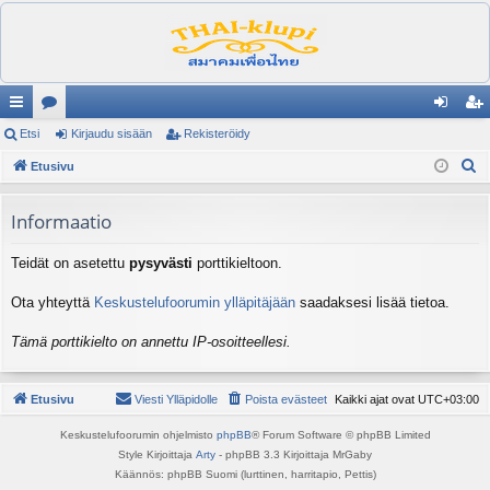
ik
Etsi
es
Kirjaudu sisään
Rekisteröidy
irj
ek
E
ali
Etusivu
ku
au
ist
t
nk
st
du
er
s
Informaatio
it
el
si
öi
i
Teidät on asetettu
pysyvästi
porttikieltoon.
ua
sä
dy
lu
än
Ota yhteyttä
Keskustelufoorumin ylläpitäjään
saadaksesi lisää tietoa.
ee
Tämä porttikielto on annettu IP-osoitteellesi.
t
Etusivu
Viesti Ylläpidolle
Poista evästeet
Kaikki ajat ovat
UTC+03:00
Keskustelufoorumin ohjelmisto
phpBB
® Forum Software © phpBB Limited
Style Kirjoittaja
Arty
- phpBB 3.3 Kirjoittaja MrGaby
Käännös: phpBB Suomi (lurttinen, harritapio, Pettis)