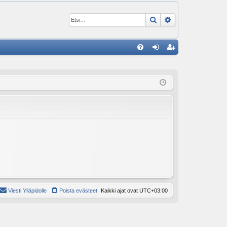
Etsi
Tarkennettu ha
P
U
irj
ek
K
au
ist
K
du
er
si
öi
sä
dy
än
Viesti Ylläpidolle
Poista evästeet
Kaikki ajat ovat
UTC+03:00