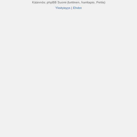
Käännös: phpBB Suomi (lurttinen, harritapio, Pettis)
Yksityisyys
|
Ehdot