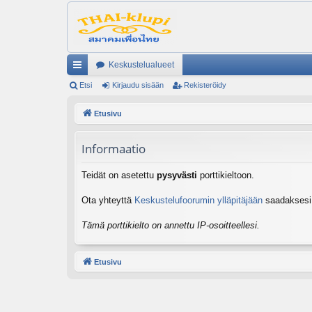
Keskustelualueet
ik
Etsi
Kirjaudu sisään
Rekisteröidy
ali
Etusivu
nk
Informaatio
it
Teidät on asetettu
pysyvästi
porttikieltoon.
Ota yhteyttä
Keskustelufoorumin ylläpitäjään
saadaksesi l
Tämä porttikielto on annettu IP-osoitteellesi.
Etusivu