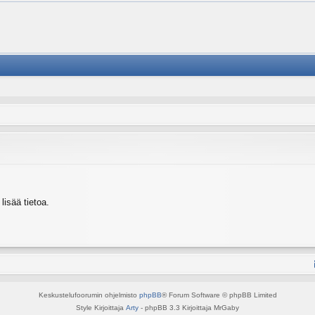
isää tietoa.
Keskustelufoorumin ohjelmisto
phpBB
® Forum Software © phpBB Limited
Style Kirjoittaja
Arty
- phpBB 3.3 Kirjoittaja MrGaby