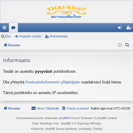
ik
Etsi
es
Kirjaudu sisään
Rekisteröidy
irj
ek
E
ali
Etusivu
ku
au
ist
t
nk
st
du
er
s
Informaatio
it
el
si
öi
i
Teidät on asetettu
pysyvästi
porttikieltoon.
ua
sä
dy
lu
än
Ota yhteyttä
Keskustelufoorumin ylläpitäjään
saadaksesi lisää tietoa.
ee
Tämä porttikielto on annettu IP-osoitteellesi.
t
Etusivu
Viesti Ylläpidolle
Poista evästeet
Kaikki ajat ovat
UTC+03:00
Keskustelufoorumin ohjelmisto
phpBB
® Forum Software © phpBB Limited
Style Kirjoittaja
Arty
- phpBB 3.3 Kirjoittaja MrGaby
Käännös: phpBB Suomi (lurttinen, harritapio, Pettis)