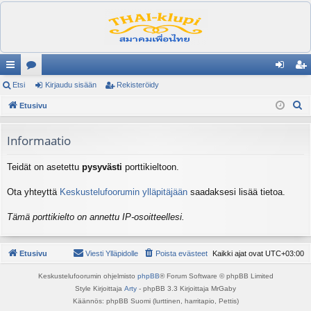
ik
Etsi
es
Kirjaudu sisään
Rekisteröidy
irj
ek
E
ali
Etusivu
ku
au
ist
t
nk
st
du
er
s
Informaatio
it
el
si
öi
i
Teidät on asetettu
pysyvästi
porttikieltoon.
ua
sä
dy
lu
än
Ota yhteyttä
Keskustelufoorumin ylläpitäjään
saadaksesi lisää tietoa.
ee
Tämä porttikielto on annettu IP-osoitteellesi.
t
Etusivu
Viesti Ylläpidolle
Poista evästeet
Kaikki ajat ovat
UTC+03:00
Keskustelufoorumin ohjelmisto
phpBB
® Forum Software © phpBB Limited
Style Kirjoittaja
Arty
- phpBB 3.3 Kirjoittaja MrGaby
Käännös: phpBB Suomi (lurttinen, harritapio, Pettis)