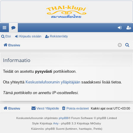
ik
Etsi
es
Kirjaudu sisään
Rekisteröidy
irj
ek
E
ali
Etusivu
ku
au
ist
t
nk
st
du
er
s
Informaatio
it
el
si
öi
i
Teidät on asetettu
pysyvästi
porttikieltoon.
ua
sä
dy
lu
än
Ota yhteyttä
Keskustelufoorumin ylläpitäjään
saadaksesi lisää tietoa.
ee
Tämä porttikielto on annettu IP-osoitteellesi.
t
Etusivu
Viesti Ylläpidolle
Poista evästeet
Kaikki ajat ovat
UTC+03:00
Keskustelufoorumin ohjelmisto
phpBB
® Forum Software © phpBB Limited
Style Kirjoittaja
Arty
- phpBB 3.3 Kirjoittaja MrGaby
Käännös: phpBB Suomi (lurttinen, harritapio, Pettis)