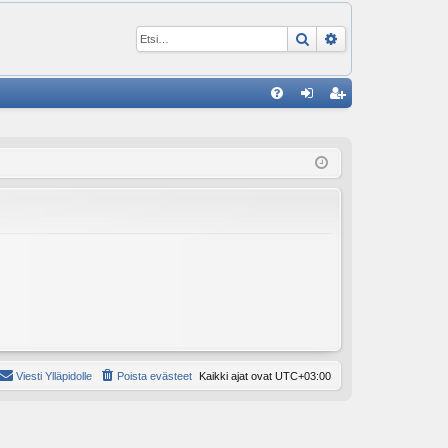
Etsi
Tarkennettu ha
P
U
irj
ek
K
au
ist
K
du
er
si
öi
sä
dy
än
Viesti Ylläpidolle
Poista evästeet
Kaikki ajat ovat
UTC+03:00