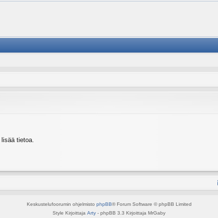
isää tietoa.
Keskustelufoorumin ohjelmisto
phpBB
® Forum Software © phpBB Limited
Style Kirjoittaja
Arty
- phpBB 3.3 Kirjoittaja MrGaby