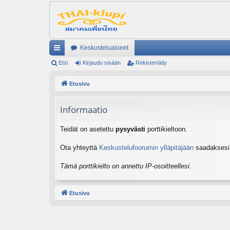
Keskustelualueet
ik
Etsi
Kirjaudu sisään
Rekisteröidy
ali
Etusivu
nk
Informaatio
it
Teidät on asetettu
pysyvästi
porttikieltoon.
Ota yhteyttä
Keskustelufoorumin ylläpitäjään
saadaksesi l
Tämä porttikielto on annettu IP-osoitteellesi.
Etusivu