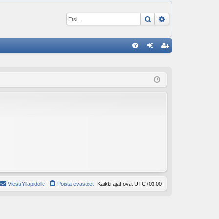
Etsi
Tarkennettu ha
P
U
irj
ek
K
au
ist
K
du
er
si
öi
sä
dy
än
Viesti Ylläpidolle
Poista evästeet
Kaikki ajat ovat
UTC+03:00