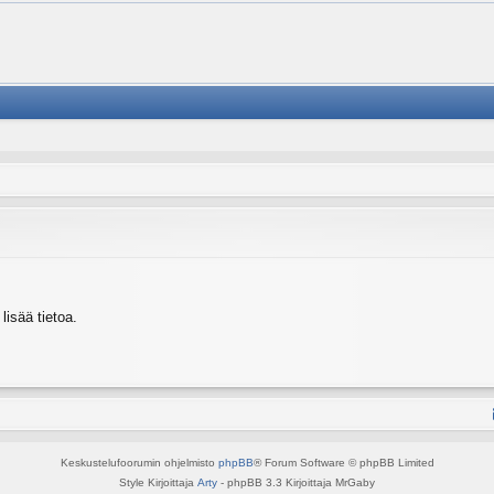
isää tietoa.
Keskustelufoorumin ohjelmisto
phpBB
® Forum Software © phpBB Limited
Style Kirjoittaja
Arty
- phpBB 3.3 Kirjoittaja MrGaby