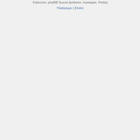
Käännös: phpBB Suomi (lurttinen, harritapio, Pettis)
Yksityisyys
|
Ehdot