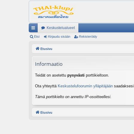
Keskustelualueet
ik
Etsi
Kirjaudu sisään
Rekisteröidy
ali
Etusivu
nk
Informaatio
it
Teidät on asetettu
pysyvästi
porttikieltoon.
Ota yhteyttä
Keskustelufoorumin ylläpitäjään
saadaksesi l
Tämä porttikielto on annettu IP-osoitteellesi.
Etusivu