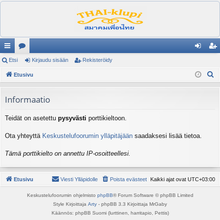
ik
Etsi
es
Kirjaudu sisään
Rekisteröidy
irj
ek
E
ali
Etusivu
ku
au
ist
t
nk
st
du
er
s
Informaatio
it
el
si
öi
i
Teidät on asetettu
pysyvästi
porttikieltoon.
ua
sä
dy
lu
än
Ota yhteyttä
Keskustelufoorumin ylläpitäjään
saadaksesi lisää tietoa.
ee
Tämä porttikielto on annettu IP-osoitteellesi.
t
Etusivu
Viesti Ylläpidolle
Poista evästeet
Kaikki ajat ovat
UTC+03:00
Keskustelufoorumin ohjelmisto
phpBB
® Forum Software © phpBB Limited
Style Kirjoittaja
Arty
- phpBB 3.3 Kirjoittaja MrGaby
Käännös: phpBB Suomi (lurttinen, harritapio, Pettis)