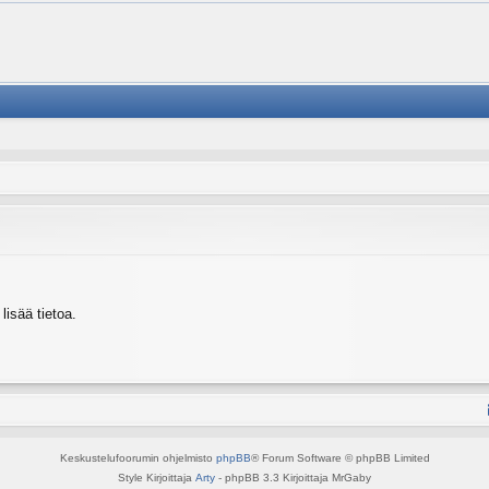
isää tietoa.
Keskustelufoorumin ohjelmisto
phpBB
® Forum Software © phpBB Limited
Style Kirjoittaja
Arty
- phpBB 3.3 Kirjoittaja MrGaby