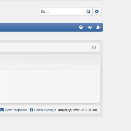
Etsi
Tarkennettu ha
P
U
irj
ek
K
au
ist
K
du
er
si
öi
sä
dy
än
Viesti Ylläpidolle
Poista evästeet
Kaikki ajat ovat
UTC+03:00