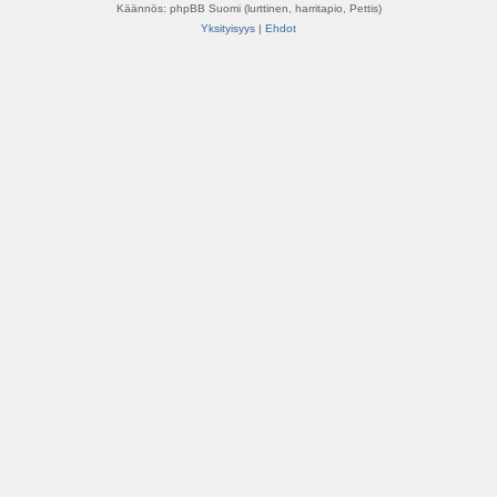
Käännös: phpBB Suomi (lurttinen, harritapio, Pettis)
Yksityisyys
|
Ehdot