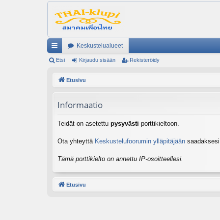
Keskustelualueet
ik
Etsi
Kirjaudu sisään
Rekisteröidy
ali
Etusivu
nk
Informaatio
it
Teidät on asetettu
pysyvästi
porttikieltoon.
Ota yhteyttä
Keskustelufoorumin ylläpitäjään
saadaksesi l
Tämä porttikielto on annettu IP-osoitteellesi.
Etusivu