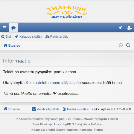
ik
Etsi
es
Kirjaudu sisään
Rekisteröidy
irj
ek
E
ali
Etusivu
ku
au
ist
t
nk
st
du
er
s
Informaatio
it
el
si
öi
i
Teidät on asetettu
pysyvästi
porttikieltoon.
ua
sä
dy
lu
än
Ota yhteyttä
Keskustelufoorumin ylläpitäjään
saadaksesi lisää tietoa.
ee
Tämä porttikielto on annettu IP-osoitteellesi.
t
Etusivu
Viesti Ylläpidolle
Poista evästeet
Kaikki ajat ovat
UTC+03:00
Keskustelufoorumin ohjelmisto
phpBB
® Forum Software © phpBB Limited
Style Kirjoittaja
Arty
- phpBB 3.3 Kirjoittaja MrGaby
Käännös: phpBB Suomi (lurttinen, harritapio, Pettis)