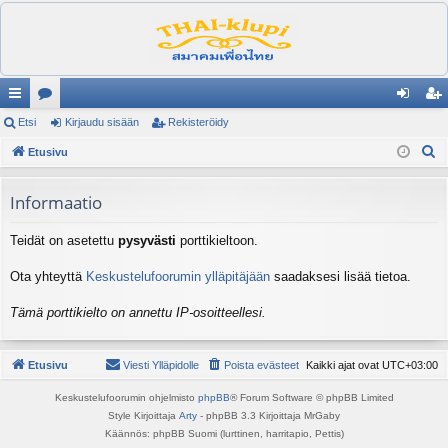
ik
Etsi
es
Kirjaudu sisään
Rekisteröidy
irj
ek
E
ali
Etusivu
ku
au
ist
t
nk
st
du
er
s
Informaatio
it
el
si
öi
i
Teidät on asetettu
pysyvästi
porttikieltoon.
ua
sä
dy
lu
än
Ota yhteyttä
Keskustelufoorumin ylläpitäjään
saadaksesi lisää tietoa.
ee
Tämä porttikielto on annettu IP-osoitteellesi.
t
Etusivu
Viesti Ylläpidolle
Poista evästeet
Kaikki ajat ovat
UTC+03:00
Keskustelufoorumin ohjelmisto
phpBB
® Forum Software © phpBB Limited
Style Kirjoittaja
Arty
- phpBB 3.3 Kirjoittaja MrGaby
Käännös: phpBB Suomi (lurttinen, harritapio, Pettis)