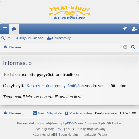
ik
Etsi
es
Kirjaudu sisään
Rekisteröidy
irj
ek
E
ali
Etusivu
ku
au
ist
t
nk
st
du
er
s
Informaatio
it
el
si
öi
i
Teidät on asetettu
pysyvästi
porttikieltoon.
ua
sä
dy
lu
än
Ota yhteyttä
Keskustelufoorumin ylläpitäjään
saadaksesi lisää tietoa.
ee
Tämä porttikielto on annettu IP-osoitteellesi.
t
Etusivu
Viesti Ylläpidolle
Poista evästeet
Kaikki ajat ovat
UTC+03:00
Keskustelufoorumin ohjelmisto
phpBB
® Forum Software © phpBB Limited
Style Kirjoittaja
Arty
- phpBB 3.3 Kirjoittaja MrGaby
Käännös: phpBB Suomi (lurttinen, harritapio, Pettis)