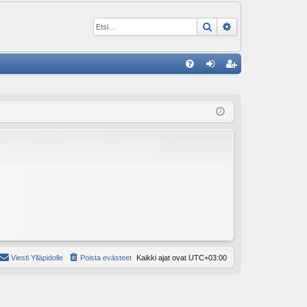
Etsi
Tarkennettu ha
P
U
irj
ek
K
au
ist
K
du
er
si
öi
sä
dy
än
Viesti Ylläpidolle
Poista evästeet
Kaikki ajat ovat
UTC+03:00