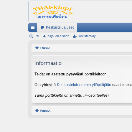
Keskustelualueet
ik
Etsi
Kirjaudu sisään
Rekisteröidy
ali
Etusivu
nk
Informaatio
it
Teidät on asetettu
pysyvästi
porttikieltoon.
Ota yhteyttä
Keskustelufoorumin ylläpitäjään
saadaksesi l
Tämä porttikielto on annettu IP-osoitteellesi.
Etusivu