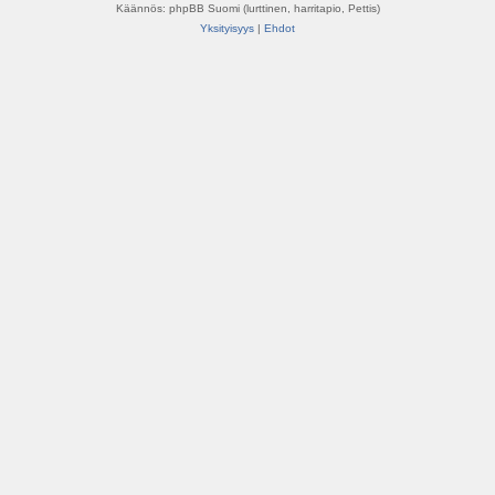
Käännös: phpBB Suomi (lurttinen, harritapio, Pettis)
Yksityisyys
|
Ehdot