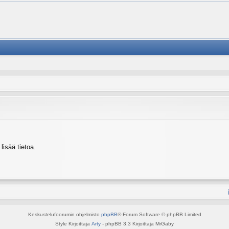
isää tietoa.
Keskustelufoorumin ohjelmisto
phpBB
® Forum Software © phpBB Limited
Style Kirjoittaja
Arty
- phpBB 3.3 Kirjoittaja MrGaby