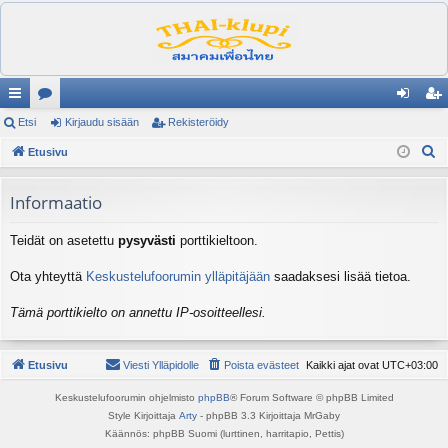
ik
Etsi
es
Kirjaudu sisään
Rekisteröidy
irj
ek
E
ali
Etusivu
ku
au
ist
t
nk
st
du
er
s
Informaatio
it
el
si
öi
i
Teidät on asetettu
pysyvästi
porttikieltoon.
ua
sä
dy
lu
än
Ota yhteyttä
Keskustelufoorumin ylläpitäjään
saadaksesi lisää tietoa.
ee
Tämä porttikielto on annettu IP-osoitteellesi.
t
Etusivu
Viesti Ylläpidolle
Poista evästeet
Kaikki ajat ovat
UTC+03:00
Keskustelufoorumin ohjelmisto
phpBB
® Forum Software © phpBB Limited
Style Kirjoittaja
Arty
- phpBB 3.3 Kirjoittaja MrGaby
Käännös: phpBB Suomi (lurttinen, harritapio, Pettis)