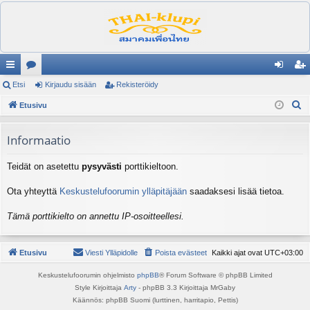
ik
Etsi
es
Kirjaudu sisään
Rekisteröidy
irj
ek
E
ali
Etusivu
ku
au
ist
t
nk
st
du
er
s
Informaatio
it
el
si
öi
i
Teidät on asetettu
pysyvästi
porttikieltoon.
ua
sä
dy
lu
än
Ota yhteyttä
Keskustelufoorumin ylläpitäjään
saadaksesi lisää tietoa.
ee
Tämä porttikielto on annettu IP-osoitteellesi.
t
Etusivu
Viesti Ylläpidolle
Poista evästeet
Kaikki ajat ovat
UTC+03:00
Keskustelufoorumin ohjelmisto
phpBB
® Forum Software © phpBB Limited
Style Kirjoittaja
Arty
- phpBB 3.3 Kirjoittaja MrGaby
Käännös: phpBB Suomi (lurttinen, harritapio, Pettis)