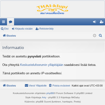
ik
Etsi
es
Kirjaudu sisään
Rekisteröidy
irj
ek
E
ali
Etusivu
ku
au
ist
t
nk
st
du
er
s
Informaatio
it
el
si
öi
i
Teidät on asetettu
pysyvästi
porttikieltoon.
ua
sä
dy
lu
än
Ota yhteyttä
Keskustelufoorumin ylläpitäjään
saadaksesi lisää tietoa.
ee
Tämä porttikielto on annettu IP-osoitteellesi.
t
Etusivu
Viesti Ylläpidolle
Poista evästeet
Kaikki ajat ovat
UTC+03:00
Keskustelufoorumin ohjelmisto
phpBB
® Forum Software © phpBB Limited
Style Kirjoittaja
Arty
- phpBB 3.3 Kirjoittaja MrGaby
Käännös: phpBB Suomi (lurttinen, harritapio, Pettis)