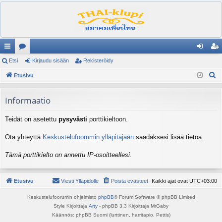
ik
Etsi
es
Kirjaudu sisään
Rekisteröidy
irj
ek
E
ali
Etusivu
ku
au
ist
t
nk
st
du
er
s
Informaatio
it
el
si
öi
i
Teidät on asetettu
pysyvästi
porttikieltoon.
ua
sä
dy
lu
än
Ota yhteyttä
Keskustelufoorumin ylläpitäjään
saadaksesi lisää tietoa.
ee
Tämä porttikielto on annettu IP-osoitteellesi.
t
Etusivu
Viesti Ylläpidolle
Poista evästeet
Kaikki ajat ovat
UTC+03:00
Keskustelufoorumin ohjelmisto
phpBB
® Forum Software © phpBB Limited
Style Kirjoittaja
Arty
- phpBB 3.3 Kirjoittaja MrGaby
Käännös: phpBB Suomi (lurttinen, harritapio, Pettis)