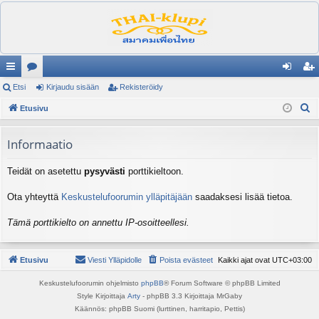
ik
Etsi
es
Kirjaudu sisään
Rekisteröidy
irj
ek
E
ali
Etusivu
ku
au
ist
t
nk
st
du
er
s
Informaatio
it
el
si
öi
i
Teidät on asetettu
pysyvästi
porttikieltoon.
ua
sä
dy
lu
än
Ota yhteyttä
Keskustelufoorumin ylläpitäjään
saadaksesi lisää tietoa.
ee
Tämä porttikielto on annettu IP-osoitteellesi.
t
Etusivu
Viesti Ylläpidolle
Poista evästeet
Kaikki ajat ovat
UTC+03:00
Keskustelufoorumin ohjelmisto
phpBB
® Forum Software © phpBB Limited
Style Kirjoittaja
Arty
- phpBB 3.3 Kirjoittaja MrGaby
Käännös: phpBB Suomi (lurttinen, harritapio, Pettis)