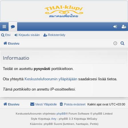
ik
Etsi
es
Kirjaudu sisään
Rekisteröidy
irj
ek
E
ali
Etusivu
ku
au
ist
t
nk
st
du
er
s
Informaatio
it
el
si
öi
i
Teidät on asetettu
pysyvästi
porttikieltoon.
ua
sä
dy
lu
än
Ota yhteyttä
Keskustelufoorumin ylläpitäjään
saadaksesi lisää tietoa.
ee
Tämä porttikielto on annettu IP-osoitteellesi.
t
Etusivu
Viesti Ylläpidolle
Poista evästeet
Kaikki ajat ovat
UTC+03:00
Keskustelufoorumin ohjelmisto
phpBB
® Forum Software © phpBB Limited
Style Kirjoittaja
Arty
- phpBB 3.3 Kirjoittaja MrGaby
Käännös: phpBB Suomi (lurttinen, harritapio, Pettis)