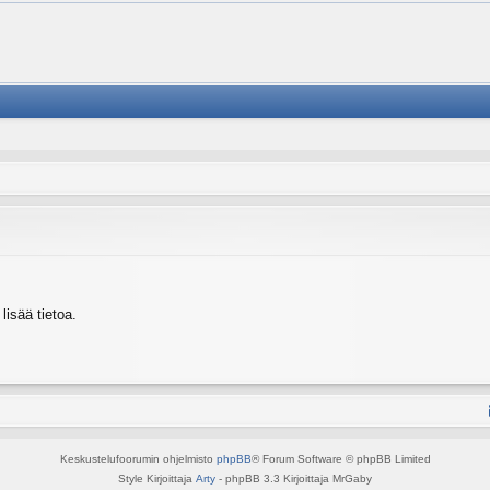
isää tietoa.
Keskustelufoorumin ohjelmisto
phpBB
® Forum Software © phpBB Limited
Style Kirjoittaja
Arty
- phpBB 3.3 Kirjoittaja MrGaby