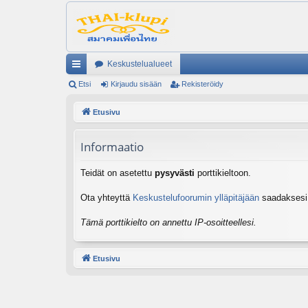
Keskustelualueet
ik
Etsi
Kirjaudu sisään
Rekisteröidy
ali
Etusivu
nk
Informaatio
it
Teidät on asetettu
pysyvästi
porttikieltoon.
Ota yhteyttä
Keskustelufoorumin ylläpitäjään
saadaksesi l
Tämä porttikielto on annettu IP-osoitteellesi.
Etusivu