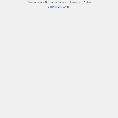
Käännös: phpBB Suomi (lurttinen, harritapio, Pettis)
Yksityisyys
|
Ehdot