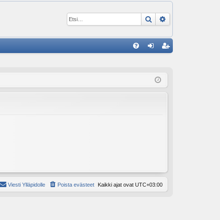
Etsi
Tarkennettu ha
P
U
irj
ek
K
au
ist
K
du
er
si
öi
sä
dy
än
Viesti Ylläpidolle
Poista evästeet
Kaikki ajat ovat
UTC+03:00