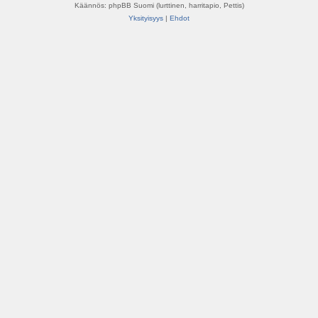
Käännös: phpBB Suomi (lurttinen, harritapio, Pettis)
Yksityisyys
|
Ehdot