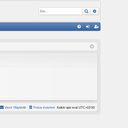
Etsi
Tarkennettu ha
P
U
irj
ek
K
au
ist
K
du
er
si
öi
sä
dy
än
Viesti Ylläpidolle
Poista evästeet
Kaikki ajat ovat
UTC+03:00