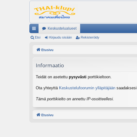
Keskustelualueet
ik
Etsi
Kirjaudu sisään
Rekisteröidy
ali
Etusivu
nk
Informaatio
it
Teidät on asetettu
pysyvästi
porttikieltoon.
Ota yhteyttä
Keskustelufoorumin ylläpitäjään
saadaksesi l
Tämä porttikielto on annettu IP-osoitteellesi.
Etusivu