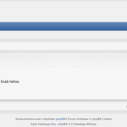
isää tietoa.
Keskustelufoorumin ohjelmisto
phpBB
® Forum Software © phpBB Limited
Style Kirjoittaja
Arty
- phpBB 3.3 Kirjoittaja MrGaby