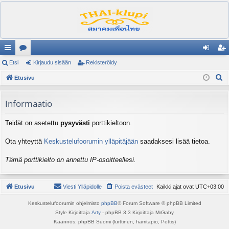
ik
Etsi
es
Kirjaudu sisään
Rekisteröidy
irj
ek
E
ali
Etusivu
ku
au
ist
t
nk
st
du
er
s
Informaatio
it
el
si
öi
i
Teidät on asetettu
pysyvästi
porttikieltoon.
ua
sä
dy
lu
än
Ota yhteyttä
Keskustelufoorumin ylläpitäjään
saadaksesi lisää tietoa.
ee
Tämä porttikielto on annettu IP-osoitteellesi.
t
Etusivu
Viesti Ylläpidolle
Poista evästeet
Kaikki ajat ovat
UTC+03:00
Keskustelufoorumin ohjelmisto
phpBB
® Forum Software © phpBB Limited
Style Kirjoittaja
Arty
- phpBB 3.3 Kirjoittaja MrGaby
Käännös: phpBB Suomi (lurttinen, harritapio, Pettis)