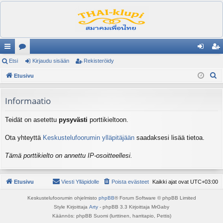
ik
Etsi
es
Kirjaudu sisään
Rekisteröidy
irj
ek
E
ali
Etusivu
ku
au
ist
t
nk
st
du
er
s
Informaatio
it
el
si
öi
i
Teidät on asetettu
pysyvästi
porttikieltoon.
ua
sä
dy
lu
än
Ota yhteyttä
Keskustelufoorumin ylläpitäjään
saadaksesi lisää tietoa.
ee
Tämä porttikielto on annettu IP-osoitteellesi.
t
Etusivu
Viesti Ylläpidolle
Poista evästeet
Kaikki ajat ovat
UTC+03:00
Keskustelufoorumin ohjelmisto
phpBB
® Forum Software © phpBB Limited
Style Kirjoittaja
Arty
- phpBB 3.3 Kirjoittaja MrGaby
Käännös: phpBB Suomi (lurttinen, harritapio, Pettis)