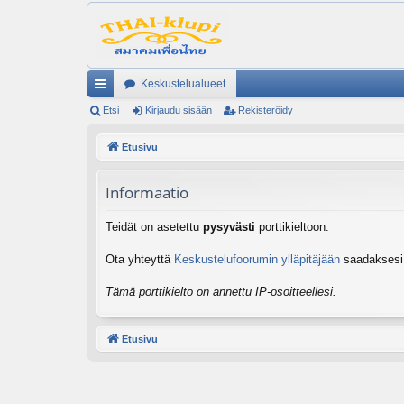
Keskustelualueet
ik
Etsi
Kirjaudu sisään
Rekisteröidy
ali
Etusivu
nk
Informaatio
it
Teidät on asetettu
pysyvästi
porttikieltoon.
Ota yhteyttä
Keskustelufoorumin ylläpitäjään
saadaksesi l
Tämä porttikielto on annettu IP-osoitteellesi.
Etusivu