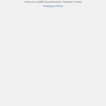
Käännös: phpBB Suomi (lurttinen, harritapio, Pettis)
Yksityisyys
|
Ehdot