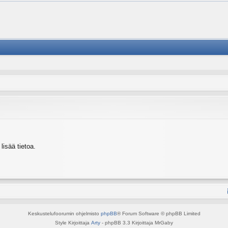
isää tietoa.
Keskustelufoorumin ohjelmisto
phpBB
® Forum Software © phpBB Limited
Style Kirjoittaja
Arty
- phpBB 3.3 Kirjoittaja MrGaby