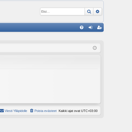
Etsi
Tarkennettu ha
P
U
irj
ek
K
au
ist
K
du
er
si
öi
sä
dy
än
Viesti Ylläpidolle
Poista evästeet
Kaikki ajat ovat
UTC+03:00