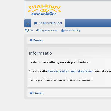
Keskustelualueet
ik
Etsi
Kirjaudu sisään
Rekisteröidy
ali
Etusivu
nk
Informaatio
it
Teidät on asetettu
pysyvästi
porttikieltoon.
Ota yhteyttä
Keskustelufoorumin ylläpitäjään
saadaksesi l
Tämä porttikielto on annettu IP-osoitteellesi.
Etusivu