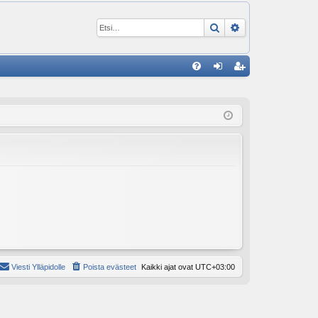
Etsi
Tarkennettu ha
P
U
irj
ek
K
au
ist
K
du
er
si
öi
sä
dy
än
Viesti Ylläpidolle
Poista evästeet
Kaikki ajat ovat
UTC+03:00