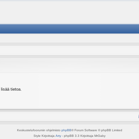
isää tietoa.
Keskustelufoorumin ohjelmisto
phpBB
® Forum Software © phpBB Limited
Style Kirjoittaja
Arty
- phpBB 3.3 Kirjoittaja MrGaby