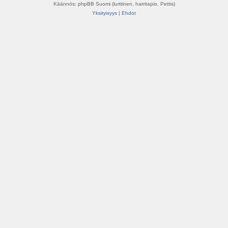
Käännös: phpBB Suomi (lurttinen, harritapio, Pettis)
Yksityisyys
|
Ehdot