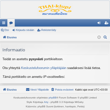
ik
Etsi
es
Kirjaudu sisään
Rekisteröidy
irj
ek
E
ali
Etusivu
ku
au
ist
t
nk
st
du
er
s
Informaatio
it
el
si
öi
i
Teidät on asetettu
pysyvästi
porttikieltoon.
ua
sä
dy
lu
än
Ota yhteyttä
Keskustelufoorumin ylläpitäjään
saadaksesi lisää tietoa.
ee
Tämä porttikielto on annettu IP-osoitteellesi.
t
Etusivu
Viesti Ylläpidolle
Poista evästeet
Kaikki ajat ovat
UTC+03:00
Keskustelufoorumin ohjelmisto
phpBB
® Forum Software © phpBB Limited
Style Kirjoittaja
Arty
- phpBB 3.3 Kirjoittaja MrGaby
Käännös: phpBB Suomi (lurttinen, harritapio, Pettis)