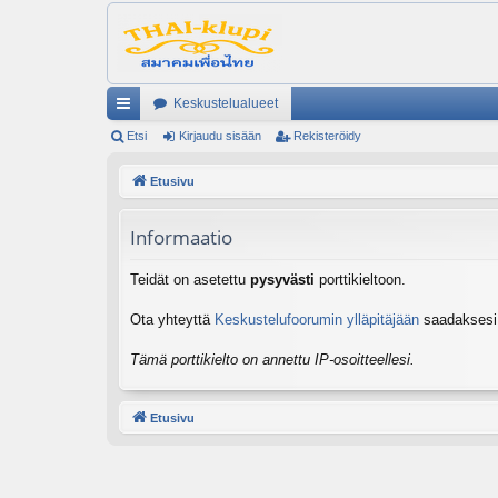
Keskustelualueet
ik
Etsi
Kirjaudu sisään
Rekisteröidy
ali
Etusivu
nk
Informaatio
it
Teidät on asetettu
pysyvästi
porttikieltoon.
Ota yhteyttä
Keskustelufoorumin ylläpitäjään
saadaksesi l
Tämä porttikielto on annettu IP-osoitteellesi.
Etusivu