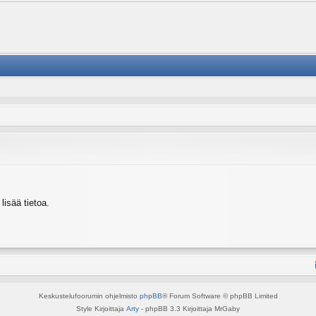
isää tietoa.
Keskustelufoorumin ohjelmisto
phpBB
® Forum Software © phpBB Limited
Style Kirjoittaja
Arty
- phpBB 3.3 Kirjoittaja MrGaby