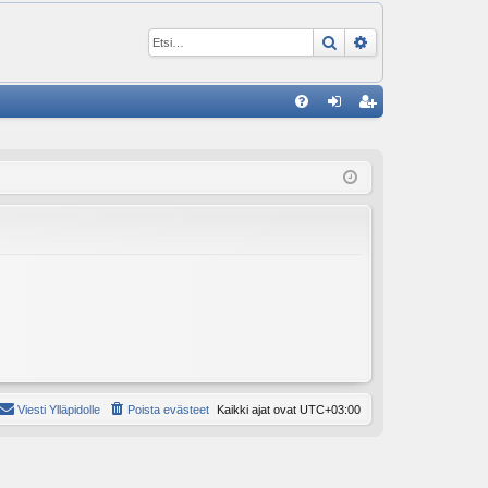
Etsi
Tarkennettu ha
P
U
irj
ek
K
au
ist
K
du
er
si
öi
sä
dy
än
Viesti Ylläpidolle
Poista evästeet
Kaikki ajat ovat
UTC+03:00