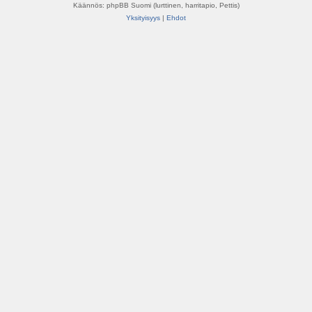
Käännös: phpBB Suomi (lurttinen, harritapio, Pettis)
Yksityisyys
|
Ehdot