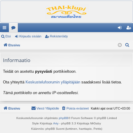
ik
Etsi
es
Kirjaudu sisään
Rekisteröidy
irj
ek
E
ali
Etusivu
ku
au
ist
t
nk
st
du
er
s
Informaatio
it
el
si
öi
i
Teidät on asetettu
pysyvästi
porttikieltoon.
ua
sä
dy
lu
än
Ota yhteyttä
Keskustelufoorumin ylläpitäjään
saadaksesi lisää tietoa.
ee
Tämä porttikielto on annettu IP-osoitteellesi.
t
Etusivu
Viesti Ylläpidolle
Poista evästeet
Kaikki ajat ovat
UTC+03:00
Keskustelufoorumin ohjelmisto
phpBB
® Forum Software © phpBB Limited
Style Kirjoittaja
Arty
- phpBB 3.3 Kirjoittaja MrGaby
Käännös: phpBB Suomi (lurttinen, harritapio, Pettis)