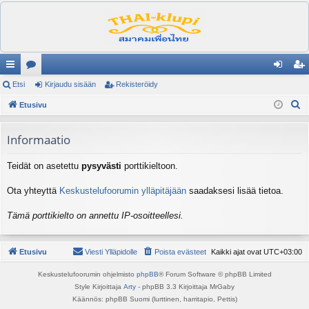
ik
Etsi
es
Kirjaudu sisään
Rekisteröidy
irj
ek
E
ali
Etusivu
ku
au
ist
t
nk
st
du
er
s
Informaatio
it
el
si
öi
i
Teidät on asetettu
pysyvästi
porttikieltoon.
ua
sä
dy
lu
än
Ota yhteyttä
Keskustelufoorumin ylläpitäjään
saadaksesi lisää tietoa.
ee
Tämä porttikielto on annettu IP-osoitteellesi.
t
Etusivu
Viesti Ylläpidolle
Poista evästeet
Kaikki ajat ovat
UTC+03:00
Keskustelufoorumin ohjelmisto
phpBB
® Forum Software © phpBB Limited
Style Kirjoittaja
Arty
- phpBB 3.3 Kirjoittaja MrGaby
Käännös: phpBB Suomi (lurttinen, harritapio, Pettis)