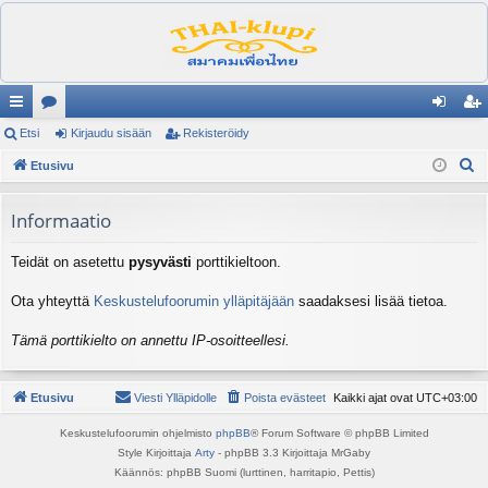
ik
Etsi
es
Kirjaudu sisään
Rekisteröidy
irj
ek
E
ali
Etusivu
ku
au
ist
t
nk
st
du
er
s
Informaatio
it
el
si
öi
i
Teidät on asetettu
pysyvästi
porttikieltoon.
ua
sä
dy
lu
än
Ota yhteyttä
Keskustelufoorumin ylläpitäjään
saadaksesi lisää tietoa.
ee
Tämä porttikielto on annettu IP-osoitteellesi.
t
Etusivu
Viesti Ylläpidolle
Poista evästeet
Kaikki ajat ovat
UTC+03:00
Keskustelufoorumin ohjelmisto
phpBB
® Forum Software © phpBB Limited
Style Kirjoittaja
Arty
- phpBB 3.3 Kirjoittaja MrGaby
Käännös: phpBB Suomi (lurttinen, harritapio, Pettis)