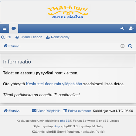
ik
Etsi
es
Kirjaudu sisään
Rekisteröidy
irj
ek
E
ali
Etusivu
ku
au
ist
t
nk
st
du
er
s
Informaatio
it
el
si
öi
i
Teidät on asetettu
pysyvästi
porttikieltoon.
ua
sä
dy
lu
än
Ota yhteyttä
Keskustelufoorumin ylläpitäjään
saadaksesi lisää tietoa.
ee
Tämä porttikielto on annettu IP-osoitteellesi.
t
Etusivu
Viesti Ylläpidolle
Poista evästeet
Kaikki ajat ovat
UTC+03:00
Keskustelufoorumin ohjelmisto
phpBB
® Forum Software © phpBB Limited
Style Kirjoittaja
Arty
- phpBB 3.3 Kirjoittaja MrGaby
Käännös: phpBB Suomi (lurttinen, harritapio, Pettis)