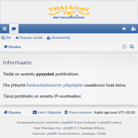
ik
Etsi
es
Kirjaudu sisään
Rekisteröidy
irj
ek
E
ali
Etusivu
ku
au
ist
t
nk
st
du
er
s
Informaatio
it
el
si
öi
i
Teidät on asetettu
pysyvästi
porttikieltoon.
ua
sä
dy
lu
än
Ota yhteyttä
Keskustelufoorumin ylläpitäjään
saadaksesi lisää tietoa.
ee
Tämä porttikielto on annettu IP-osoitteellesi.
t
Etusivu
Viesti Ylläpidolle
Poista evästeet
Kaikki ajat ovat
UTC+03:00
Keskustelufoorumin ohjelmisto
phpBB
® Forum Software © phpBB Limited
Style Kirjoittaja
Arty
- phpBB 3.3 Kirjoittaja MrGaby
Käännös: phpBB Suomi (lurttinen, harritapio, Pettis)