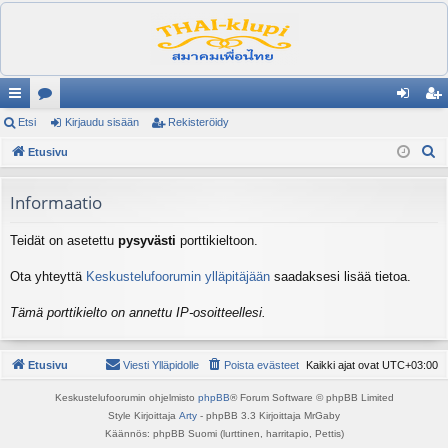
ik
Etsi
es
Kirjaudu sisään
Rekisteröidy
irj
ek
E
ali
Etusivu
ku
au
ist
t
nk
st
du
er
s
Informaatio
it
el
si
öi
i
Teidät on asetettu
pysyvästi
porttikieltoon.
ua
sä
dy
lu
än
Ota yhteyttä
Keskustelufoorumin ylläpitäjään
saadaksesi lisää tietoa.
ee
Tämä porttikielto on annettu IP-osoitteellesi.
t
Etusivu
Viesti Ylläpidolle
Poista evästeet
Kaikki ajat ovat
UTC+03:00
Keskustelufoorumin ohjelmisto
phpBB
® Forum Software © phpBB Limited
Style Kirjoittaja
Arty
- phpBB 3.3 Kirjoittaja MrGaby
Käännös: phpBB Suomi (lurttinen, harritapio, Pettis)