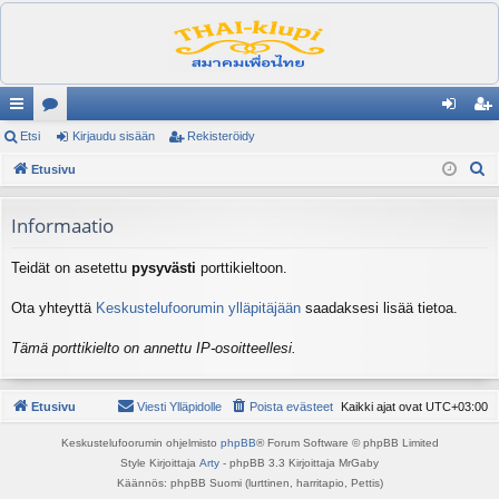
ik
Etsi
es
Kirjaudu sisään
Rekisteröidy
irj
ek
E
ali
Etusivu
ku
au
ist
t
nk
st
du
er
s
Informaatio
it
el
si
öi
i
Teidät on asetettu
pysyvästi
porttikieltoon.
ua
sä
dy
lu
än
Ota yhteyttä
Keskustelufoorumin ylläpitäjään
saadaksesi lisää tietoa.
ee
Tämä porttikielto on annettu IP-osoitteellesi.
t
Etusivu
Viesti Ylläpidolle
Poista evästeet
Kaikki ajat ovat
UTC+03:00
Keskustelufoorumin ohjelmisto
phpBB
® Forum Software © phpBB Limited
Style Kirjoittaja
Arty
- phpBB 3.3 Kirjoittaja MrGaby
Käännös: phpBB Suomi (lurttinen, harritapio, Pettis)