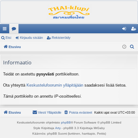
ik
Etsi
es
Kirjaudu sisään
Rekisteröidy
irj
ek
E
ali
Etusivu
ku
au
ist
t
nk
st
du
er
s
Informaatio
it
el
si
öi
i
Teidät on asetettu
pysyvästi
porttikieltoon.
ua
sä
dy
lu
än
Ota yhteyttä
Keskustelufoorumin ylläpitäjään
saadaksesi lisää tietoa.
ee
Tämä porttikielto on annettu IP-osoitteellesi.
t
Etusivu
Viesti Ylläpidolle
Poista evästeet
Kaikki ajat ovat
UTC+03:00
Keskustelufoorumin ohjelmisto
phpBB
® Forum Software © phpBB Limited
Style Kirjoittaja
Arty
- phpBB 3.3 Kirjoittaja MrGaby
Käännös: phpBB Suomi (lurttinen, harritapio, Pettis)