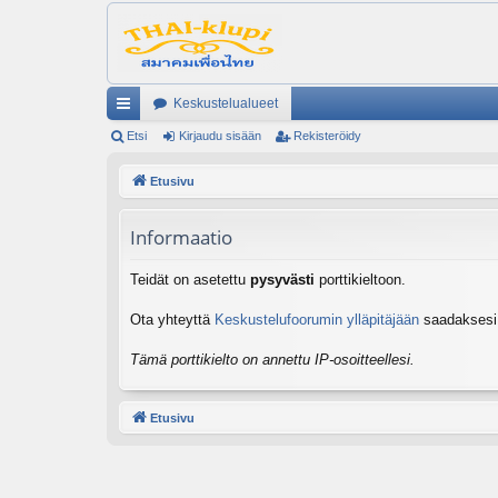
Keskustelualueet
ik
Etsi
Kirjaudu sisään
Rekisteröidy
ali
Etusivu
nk
Informaatio
it
Teidät on asetettu
pysyvästi
porttikieltoon.
Ota yhteyttä
Keskustelufoorumin ylläpitäjään
saadaksesi l
Tämä porttikielto on annettu IP-osoitteellesi.
Etusivu