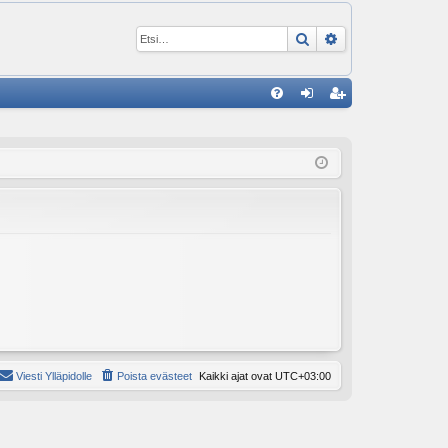
Etsi
Tarkennettu ha
P
U
irj
ek
K
au
ist
K
du
er
si
öi
sä
dy
än
Viesti Ylläpidolle
Poista evästeet
Kaikki ajat ovat
UTC+03:00