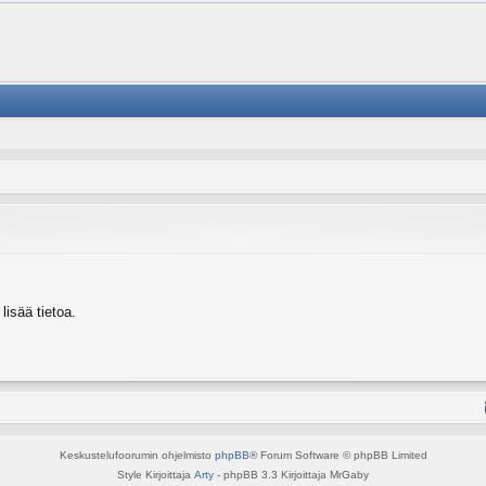
isää tietoa.
Keskustelufoorumin ohjelmisto
phpBB
® Forum Software © phpBB Limited
Style Kirjoittaja
Arty
- phpBB 3.3 Kirjoittaja MrGaby