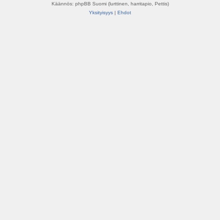
Käännös: phpBB Suomi (lurttinen, harritapio, Pettis)
Yksityisyys
|
Ehdot