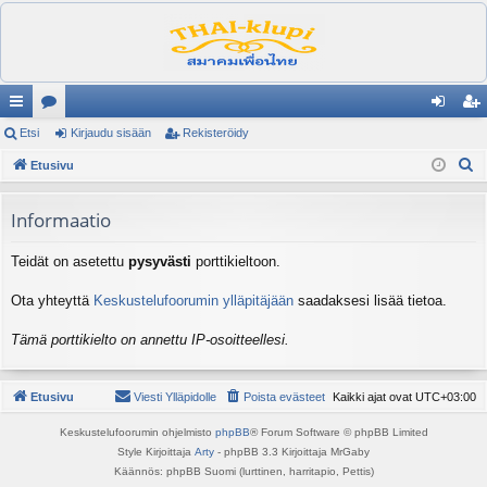
ik
Etsi
es
Kirjaudu sisään
Rekisteröidy
irj
ek
E
ali
Etusivu
ku
au
ist
t
nk
st
du
er
s
Informaatio
it
el
si
öi
i
Teidät on asetettu
pysyvästi
porttikieltoon.
ua
sä
dy
lu
än
Ota yhteyttä
Keskustelufoorumin ylläpitäjään
saadaksesi lisää tietoa.
ee
Tämä porttikielto on annettu IP-osoitteellesi.
t
Etusivu
Viesti Ylläpidolle
Poista evästeet
Kaikki ajat ovat
UTC+03:00
Keskustelufoorumin ohjelmisto
phpBB
® Forum Software © phpBB Limited
Style Kirjoittaja
Arty
- phpBB 3.3 Kirjoittaja MrGaby
Käännös: phpBB Suomi (lurttinen, harritapio, Pettis)