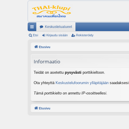
Keskustelualueet
ik
Etsi
Kirjaudu sisään
Rekisteröidy
ali
Etusivu
nk
Informaatio
it
Teidät on asetettu
pysyvästi
porttikieltoon.
Ota yhteyttä
Keskustelufoorumin ylläpitäjään
saadaksesi l
Tämä porttikielto on annettu IP-osoitteellesi.
Etusivu