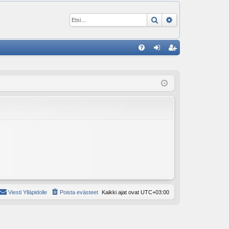
Etsi
Tarkennettu ha
P
U
irj
ek
K
au
ist
K
du
er
si
öi
sä
dy
än
Viesti Ylläpidolle
Poista evästeet
Kaikki ajat ovat
UTC+03:00