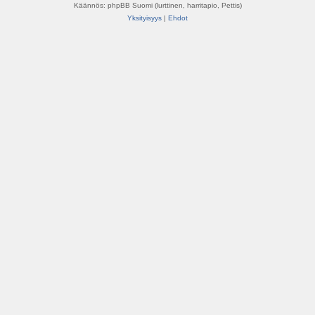
Käännös: phpBB Suomi (lurttinen, harritapio, Pettis)
Yksityisyys
|
Ehdot