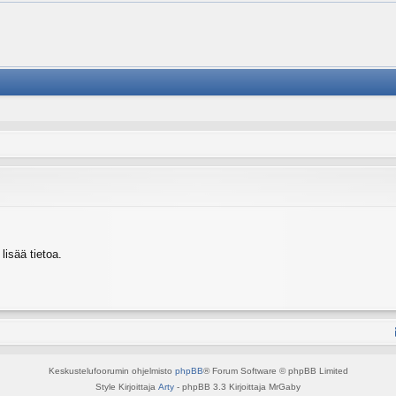
isää tietoa.
Keskustelufoorumin ohjelmisto
phpBB
® Forum Software © phpBB Limited
Style Kirjoittaja
Arty
- phpBB 3.3 Kirjoittaja MrGaby