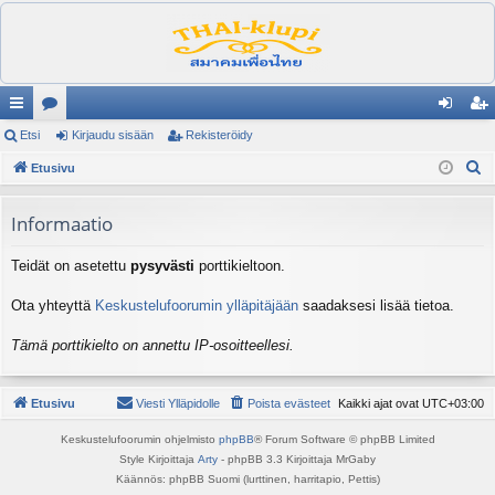
ik
Etsi
es
Kirjaudu sisään
Rekisteröidy
irj
ek
E
ali
Etusivu
ku
au
ist
t
nk
st
du
er
s
Informaatio
it
el
si
öi
i
Teidät on asetettu
pysyvästi
porttikieltoon.
ua
sä
dy
lu
än
Ota yhteyttä
Keskustelufoorumin ylläpitäjään
saadaksesi lisää tietoa.
ee
Tämä porttikielto on annettu IP-osoitteellesi.
t
Etusivu
Viesti Ylläpidolle
Poista evästeet
Kaikki ajat ovat
UTC+03:00
Keskustelufoorumin ohjelmisto
phpBB
® Forum Software © phpBB Limited
Style Kirjoittaja
Arty
- phpBB 3.3 Kirjoittaja MrGaby
Käännös: phpBB Suomi (lurttinen, harritapio, Pettis)