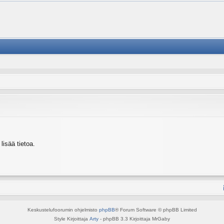
isää tietoa.
Keskustelufoorumin ohjelmisto
phpBB
® Forum Software © phpBB Limited
Style Kirjoittaja
Arty
- phpBB 3.3 Kirjoittaja MrGaby