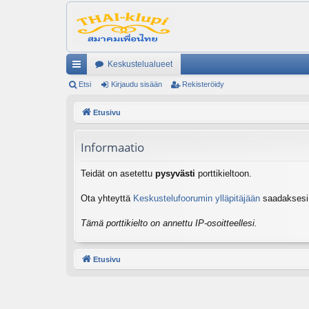
Keskustelualueet
ik
Etsi
Kirjaudu sisään
Rekisteröidy
ali
Etusivu
nk
Informaatio
it
Teidät on asetettu
pysyvästi
porttikieltoon.
Ota yhteyttä
Keskustelufoorumin ylläpitäjään
saadaksesi l
Tämä porttikielto on annettu IP-osoitteellesi.
Etusivu