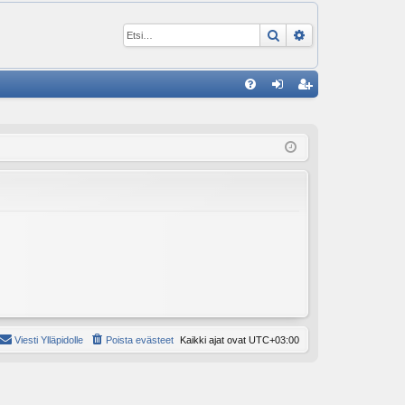
Etsi
Tarkennettu ha
P
U
irj
ek
K
au
ist
K
du
er
si
öi
sä
dy
än
Viesti Ylläpidolle
Poista evästeet
Kaikki ajat ovat
UTC+03:00