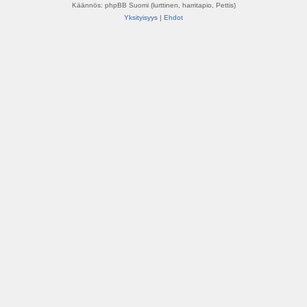
Käännös: phpBB Suomi (lurttinen, harritapio, Pettis)
Yksityisyys
|
Ehdot