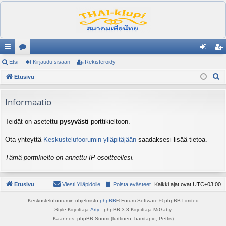
ik
Etsi
es
Kirjaudu sisään
Rekisteröidy
irj
ek
E
ali
Etusivu
ku
au
ist
t
nk
st
du
er
s
Informaatio
it
el
si
öi
i
Teidät on asetettu
pysyvästi
porttikieltoon.
ua
sä
dy
lu
än
Ota yhteyttä
Keskustelufoorumin ylläpitäjään
saadaksesi lisää tietoa.
ee
Tämä porttikielto on annettu IP-osoitteellesi.
t
Etusivu
Viesti Ylläpidolle
Poista evästeet
Kaikki ajat ovat
UTC+03:00
Keskustelufoorumin ohjelmisto
phpBB
® Forum Software © phpBB Limited
Style Kirjoittaja
Arty
- phpBB 3.3 Kirjoittaja MrGaby
Käännös: phpBB Suomi (lurttinen, harritapio, Pettis)