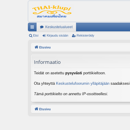
Keskustelualueet
ik
Etsi
Kirjaudu sisään
Rekisteröidy
ali
Etusivu
nk
Informaatio
it
Teidät on asetettu
pysyvästi
porttikieltoon.
Ota yhteyttä
Keskustelufoorumin ylläpitäjään
saadaksesi l
Tämä porttikielto on annettu IP-osoitteellesi.
Etusivu