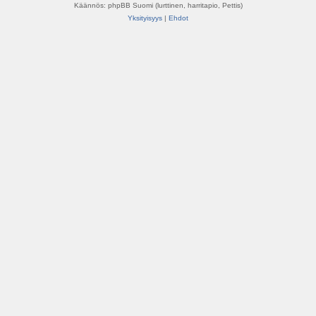
Käännös: phpBB Suomi (lurttinen, harritapio, Pettis)
Yksityisyys
|
Ehdot