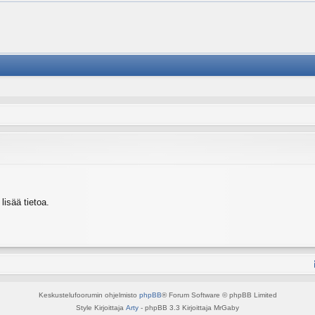
isää tietoa.
Keskustelufoorumin ohjelmisto
phpBB
® Forum Software © phpBB Limited
Style Kirjoittaja
Arty
- phpBB 3.3 Kirjoittaja MrGaby