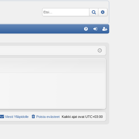
Etsi
Tarkennettu ha
P
U
irj
ek
K
au
ist
K
du
er
si
öi
sä
dy
än
Viesti Ylläpidolle
Poista evästeet
Kaikki ajat ovat
UTC+03:00