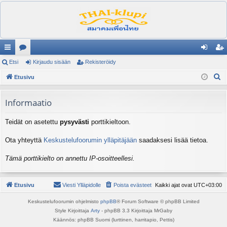
ik
Etsi
es
Kirjaudu sisään
Rekisteröidy
irj
ek
E
ali
Etusivu
ku
au
ist
t
nk
st
du
er
s
Informaatio
it
el
si
öi
i
Teidät on asetettu
pysyvästi
porttikieltoon.
ua
sä
dy
lu
än
Ota yhteyttä
Keskustelufoorumin ylläpitäjään
saadaksesi lisää tietoa.
ee
Tämä porttikielto on annettu IP-osoitteellesi.
t
Etusivu
Viesti Ylläpidolle
Poista evästeet
Kaikki ajat ovat
UTC+03:00
Keskustelufoorumin ohjelmisto
phpBB
® Forum Software © phpBB Limited
Style Kirjoittaja
Arty
- phpBB 3.3 Kirjoittaja MrGaby
Käännös: phpBB Suomi (lurttinen, harritapio, Pettis)