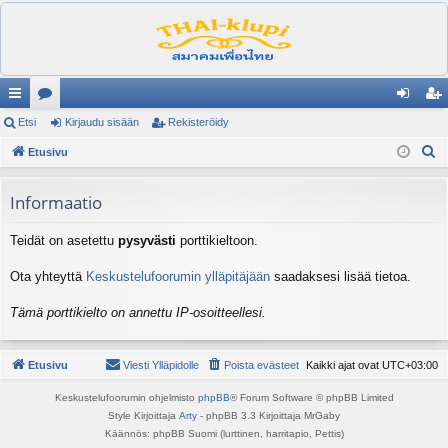
ik
Etsi
es
Kirjaudu sisään
Rekisteröidy
irj
ek
E
ali
Etusivu
ku
au
ist
t
nk
st
du
er
s
Informaatio
it
el
si
öi
i
Teidät on asetettu
pysyvästi
porttikieltoon.
ua
sä
dy
lu
än
Ota yhteyttä
Keskustelufoorumin ylläpitäjään
saadaksesi lisää tietoa.
ee
Tämä porttikielto on annettu IP-osoitteellesi.
t
Etusivu
Viesti Ylläpidolle
Poista evästeet
Kaikki ajat ovat
UTC+03:00
Keskustelufoorumin ohjelmisto
phpBB
® Forum Software © phpBB Limited
Style Kirjoittaja
Arty
- phpBB 3.3 Kirjoittaja MrGaby
Käännös: phpBB Suomi (lurttinen, harritapio, Pettis)