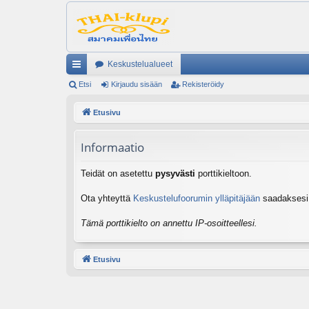
Keskustelualueet
ik
Etsi
Kirjaudu sisään
Rekisteröidy
ali
Etusivu
nk
Informaatio
it
Teidät on asetettu
pysyvästi
porttikieltoon.
Ota yhteyttä
Keskustelufoorumin ylläpitäjään
saadaksesi l
Tämä porttikielto on annettu IP-osoitteellesi.
Etusivu