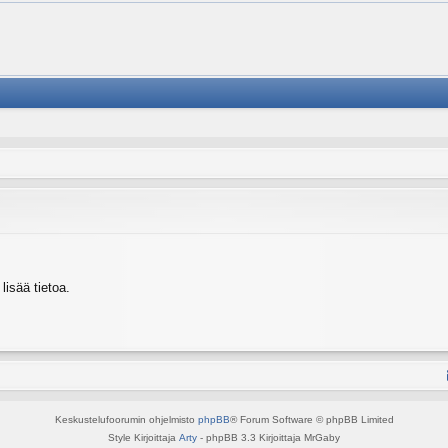
isää tietoa.
Keskustelufoorumin ohjelmisto
phpBB
® Forum Software © phpBB Limited
Style Kirjoittaja
Arty
- phpBB 3.3 Kirjoittaja MrGaby