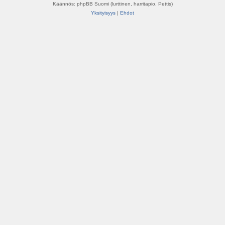
Käännös: phpBB Suomi (lurttinen, harritapio, Pettis)
Yksityisyys
|
Ehdot