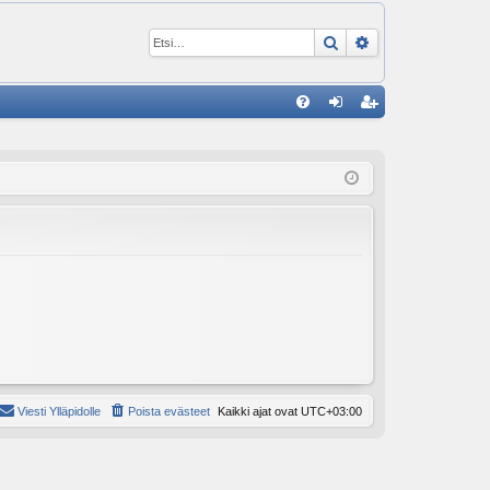
Etsi
Tarkennettu ha
P
U
irj
ek
K
au
ist
K
du
er
si
öi
sä
dy
än
Viesti Ylläpidolle
Poista evästeet
Kaikki ajat ovat
UTC+03:00