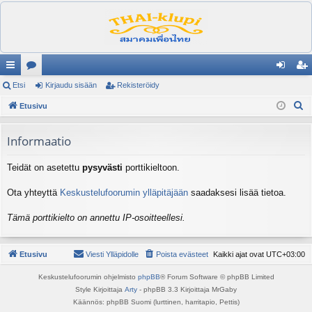
ik
Etsi
es
Kirjaudu sisään
Rekisteröidy
irj
ek
E
ali
Etusivu
ku
au
ist
t
nk
st
du
er
s
Informaatio
it
el
si
öi
i
Teidät on asetettu
pysyvästi
porttikieltoon.
ua
sä
dy
lu
än
Ota yhteyttä
Keskustelufoorumin ylläpitäjään
saadaksesi lisää tietoa.
ee
Tämä porttikielto on annettu IP-osoitteellesi.
t
Etusivu
Viesti Ylläpidolle
Poista evästeet
Kaikki ajat ovat
UTC+03:00
Keskustelufoorumin ohjelmisto
phpBB
® Forum Software © phpBB Limited
Style Kirjoittaja
Arty
- phpBB 3.3 Kirjoittaja MrGaby
Käännös: phpBB Suomi (lurttinen, harritapio, Pettis)