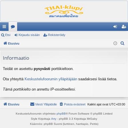
ik
Etsi
es
Kirjaudu sisään
Rekisteröidy
irj
ek
E
ali
Etusivu
ku
au
ist
t
nk
st
du
er
s
Informaatio
it
el
si
öi
i
Teidät on asetettu
pysyvästi
porttikieltoon.
ua
sä
dy
lu
än
Ota yhteyttä
Keskustelufoorumin ylläpitäjään
saadaksesi lisää tietoa.
ee
Tämä porttikielto on annettu IP-osoitteellesi.
t
Etusivu
Viesti Ylläpidolle
Poista evästeet
Kaikki ajat ovat
UTC+03:00
Keskustelufoorumin ohjelmisto
phpBB
® Forum Software © phpBB Limited
Style Kirjoittaja
Arty
- phpBB 3.3 Kirjoittaja MrGaby
Käännös: phpBB Suomi (lurttinen, harritapio, Pettis)