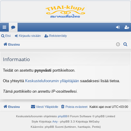
ik
Etsi
es
Kirjaudu sisään
Rekisteröidy
irj
ek
E
ali
Etusivu
ku
au
ist
t
nk
st
du
er
s
Informaatio
it
el
si
öi
i
Teidät on asetettu
pysyvästi
porttikieltoon.
ua
sä
dy
lu
än
Ota yhteyttä
Keskustelufoorumin ylläpitäjään
saadaksesi lisää tietoa.
ee
Tämä porttikielto on annettu IP-osoitteellesi.
t
Etusivu
Viesti Ylläpidolle
Poista evästeet
Kaikki ajat ovat
UTC+03:00
Keskustelufoorumin ohjelmisto
phpBB
® Forum Software © phpBB Limited
Style Kirjoittaja
Arty
- phpBB 3.3 Kirjoittaja MrGaby
Käännös: phpBB Suomi (lurttinen, harritapio, Pettis)