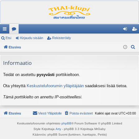
ik
Etsi
es
Kirjaudu sisään
Rekisteröidy
irj
ek
E
ali
Etusivu
ku
au
ist
t
nk
st
du
er
s
Informaatio
it
el
si
öi
i
Teidät on asetettu
pysyvästi
porttikieltoon.
ua
sä
dy
lu
än
Ota yhteyttä
Keskustelufoorumin ylläpitäjään
saadaksesi lisää tietoa.
ee
Tämä porttikielto on annettu IP-osoitteellesi.
t
Etusivu
Viesti Ylläpidolle
Poista evästeet
Kaikki ajat ovat
UTC+03:00
Keskustelufoorumin ohjelmisto
phpBB
® Forum Software © phpBB Limited
Style Kirjoittaja
Arty
- phpBB 3.3 Kirjoittaja MrGaby
Käännös: phpBB Suomi (lurttinen, harritapio, Pettis)